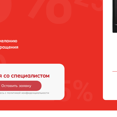
 желанию
бращения
я со специалистом
Оставить заявку
есь c
политикой конфиденциальности