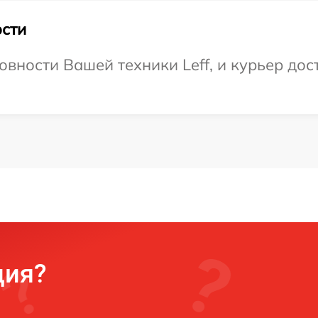
сти
вности Вашей техники Leff, и курьер дост
ция?