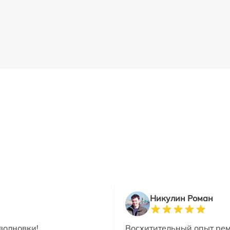
Никулин Роман
волновки!
Восхитительный опыт рем